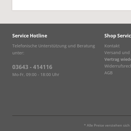
Service Hotline
Shop Servi
Telefonische Unterstützung und Beratung
Kontakt
Versand und
unter:
Vertrag wied
03643 - 414116
Widerrufsrec
AGB
Mo-Fr, 09:00 - 18:00 Uhr
* Alle Preise verstehen sic