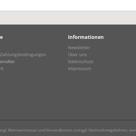
ce
Informationen
Newsletter
 Zahlungsbedingungen
Über uns
errufen
Datenschutz
ht
Impressum
h zzgl. Mehrwertsteuer und
Versandkosten
und ggf. Nachnahmegebühren, wenn