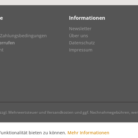
ce
Informationen
Newsletter
 Zahlungsbedingungen
Über uns
errufen
Datenschutz
ht
Impressum
h zzgl. Mehrwertsteuer und
Versandkosten
und ggf. Nachnahmegebühren, wenn
unktionalität bieten zu können.
Mehr Informationen