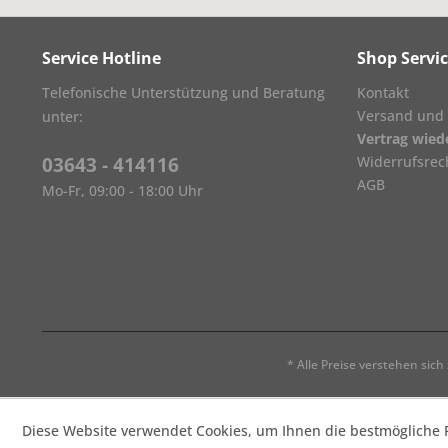
Service Hotline
Shop Servi
Telefonische Unterstützung und Beratung
Kontakt
Versand und
unter:
Vertrag wied
03643 - 414116
Widerrufsrec
AGB
Mo-Fr, 09:00 - 18:00 Uhr
* Alle Preise verstehen sic
Diese Website verwendet Cookies, um Ihnen die bestmögliche F